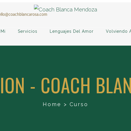
ello@coachblancarosa.com
 Mi
Servicios
Lenguajes Del Amor
Volviendo 
TION - COACH BLA
Home
>
Curso